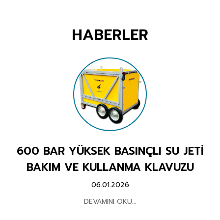
YÜKSEK BASINÇLI SU JETLERİ
HABERLER
SAHRA TIPI BASINÇLI MAKINALAR
MOBIL KÖPÜKLÜ YANGIN SÖNDÜRME
KOLTUK YIKAMA MAKİNALARI VE EKİPMANLARI
KÖPÜK PÜSKÜRTME MAKİNALARI
ROMORKLU SAHRA TIPI KANAL AÇMA VE TEMIZLEME MAKINALARI
600 BAR YÜKSEK BASINÇLI SU JETİ
KANAL AÇMA MAKİNALARI
BAKIM VE KULLANMA KLAVUZU
06.01.2026
BASINÇLI OTO YIKAMA MAKİNALARI
DEVAMINI OKU...
SICAK-SOĞUK KÜMES YIKAMA MAKİNALARI