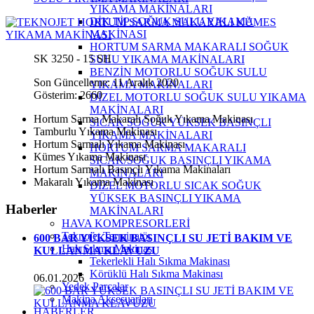
YIKAMA MAKİNALARI
DİK TİP SOĞUK SULU YIKAMA
MAKİNASI
HORTUM SARMA MAKARALI SOĞUK
SK 3250 - 15 SH
SULU YIKAMA MAKİNALARI
BENZİN MOTORLU SOĞUK SULU
Son Güncelleme: 11 Aralık 2020
YIKAMA MAKİNALARI
Gösterim: 2660
DİZEL MOTORLU SOĞUK SULU YIKAMA
MAKİNALARI
Hortum Sarma Makaralı Soğuk Yıkama Makinası
SICAK SOĞUK YÜKSEK BASINÇLI
Tamburlu Yıkama Makinası
YIKAMA MAKİNALARI
Hortum Sarmalı Yıkama Makinası
HORTUM SARMA MAKARALI
Kümes Yıkama Makinası
SICAK/SOĞUK BASINÇLI YIKAMA
Hortum Sarmalı Basınçlı Yıkama Makinaları
MAKİNALARI
Makaralı Yıkama Makinası
DİZEL MOTORLU SICAK SOĞUK
YÜKSEK BASINÇLI YIKAMA
Haberler
MAKİNALARI
HAVA KOMPRESORLERİ
Teknojet Terminatör
600 BAR YÜKSEK BASINÇLI SU JETİ BAKIM VE
Halı Sıkma Makinası
KULLANMA KLAVUZU
Tekerlekli Halı Sıkma Makinası
Körüklü Halı Sıkma Makinası
06.01.2026
Yedek Parçalar
Makina Aksesuarları
HABERLER