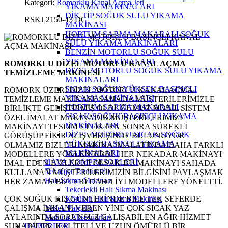
Kategori:
Romorklu Kanal Açma Jeti
YIKAMA MAKİNALARI
DİK TİP SOĞUK SULU YIKAMA
RSKJ 2150-43 DC
MAKİNASI
HORTUM SARMA MAKARALI SOĞUK
SULU YIKAMA MAKİNALARI
BENZİN MOTORLU SOĞUK SULU
YIKAMA MAKİNALARI
ROMORKLU DİZEL MOTORLU KANAL AÇMA
DİZEL MOTORLU SOĞUK SULU YIKAMA
TEMİZLEME MAKİNESİ
MAKİNALARI
SICAK SOĞUK YÜKSEK BASINÇLI
ROMORK ÜZERİ DİZEL MOTORLU KANAL AÇMA-
YIKAMA MAKİNALARI
TEMİZLEME MAKİNASI; SAHADA MÜŞTERİLERİMİZLE
HORTUM SARMA MAKARALI
BİRLİKTE GELİŞTİRMİŞ OLDUĞUMUZ MOBİL SİSTEM
SICAK/SOĞUK BASINÇLI YIKAMA
ÖZEL İMALAT MAKİNADIR.MÜŞTERİLERİMİZE
MAKİNALARI
MAKİNAYI TESLİM ETTİKTEN SONRA SÜREKLİ
DİZEL MOTORLU SICAK SOĞUK
GÖRÜŞÜP FİKİR ALIŞVERİŞİNDE BULUNUYOR
YÜKSEK BASINÇLI YIKAMA
OLMAMIZ BİZLERİ MAKİNA İMALATINDA DAHA FARKLI
MAKİNALARI
MODELLERE YÖNLENDİRDİ. HER NEKADAR MAKİNAYI
HAVA KOMPRESORLERİ
İMAL EDEN BİZLERDE OLSAK BU MAKİNAYI SAHADA
Teknojet Terminatör
KULLANAN MÜŞTERİLERİMİZİN BİLGİSİNİ PAYLAŞMAK
Halı Sıkma Makinası
HER ZAMAN BİZLERİ DAHA İYİ MODELLERE YÖNELTTİ.
Tekerlekli Halı Sıkma Makinası
ÇOK SOĞUK KIŞ GÜNLERİNDE BİLE TEK SEFERDE
Körüklü Halı Sıkma Makinası
ÇALIŞMA İMKANI VEREN YİNE ÇOK SICAK YAZ
Yedek Parçalar
AYLARINDA SORUNSUZ ÇALIŞABİLEN AĞIR HİZMET
Makina Aksesuarları
SUNABİLEN, KALİTELİ VE UZUN ÖMÜRLÜ BİR
HABERLER