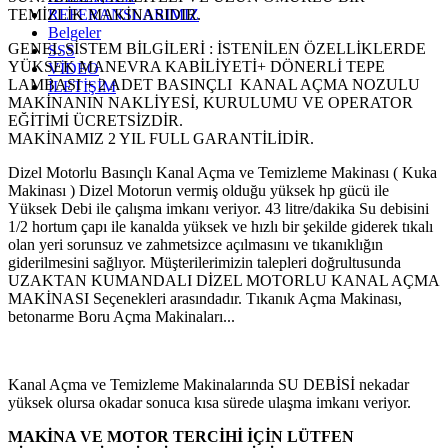
TEMİZLİK MAKİNASIDIR.
REFERANSLARIMIZ
Belgeler
GENEL SİSTEM BİLGİLERİ : İSTENİLEN ÖZELLİKLERDE
SSS
YÜKSEK MANEVRA KABİLİYETİ+ DÖNERLİ TEPE
VİDEO
LAMBASI + 2 ADET BASINÇLI KANAL AÇMA NOZULU
İLETİŞİM
MAKİNANIN NAKLİYESİ, KURULUMU VE OPERATOR
EĞİTİMİ ÜCRETSİZDİR.
MAKİNAMIZ 2 YIL FULL GARANTİLİDİR.
Dizel Motorlu Basınçlı Kanal Açma ve Temizleme Makinası ( Kuka
Makinası ) Dizel Motorun vermiş olduğu yüksek hp gücü ile
Yüksek Debi ile çalışma imkanı veriyor. 43 litre/dakika Su debisini
1/2 hortum çapı ile kanalda yüksek ve hızlı bir şekilde giderek tıkalı
olan yeri sorunsuz ve zahmetsizce açılmasını ve tıkanıklığın
giderilmesini sağlıyor. Müşterilerimizin talepleri doğrultusunda
UZAKTAN KUMANDALI DİZEL MOTORLU KANAL AÇMA
MAKİNASI Seçenekleri arasındadır. Tıkanık Açma Makinası,
betonarme Boru Açma Makinaları...
Kanal Açma ve Temizleme Makinalarında SU DEBİSİ nekadar
yüksek olursa okadar sonuca kısa sürede ulaşma imkanı veriyor.
MAKİNA VE MOTOR TERCİHİ İÇİN LÜTFEN