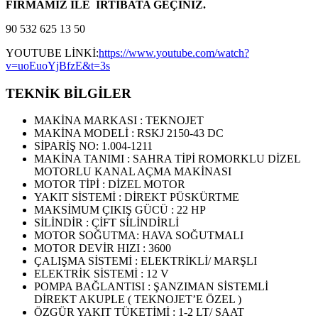
FİRMAMIZ İLE İRTİBATA GEÇİNİZ.
90 532 625 13 50
YOUTUBE LİNKİ:
https://www.youtube.com/watch?
v=uoEuoYjBfzE&t=3s
TEKNİK BİLGİLER
MAKİNA MARKASI : TEKNOJET
MAKİNA MODELİ : RSKJ 2150-43 DC
SİPARİŞ NO: 1.004-1211
MAKİNA TANIMI : SAHRA TİPİ ROMORKLU DİZEL
MOTORLU KANAL AÇMA MAKİNASI
MOTOR TİPİ : DİZEL MOTOR
YAKIT SİSTEMİ : DİREKT PÜSKÜRTME
MAKSİMUM ÇIKIŞ GÜCÜ : 22 HP
SİLİNDİR : ÇİFT SİLİNDİRLİ
MOTOR SOĞUTMA: HAVA SOĞUTMALI
MOTOR DEVİR HIZI : 3600
ÇALIŞMA SİSTEMİ : ELEKTRİKLİ/ MARŞLI
ELEKTRİK SİSTEMİ : 12 V
POMPA BAĞLANTISI : ŞANZIMAN SİSTEMLİ
DİREKT AKUPLE ( TEKNOJET’E ÖZEL )
ÖZGÜR YAKIT TÜKETİMİ : 1-2 LT/ SAAT