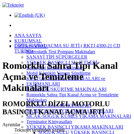
ANA SAYFA
KURUMSAL
DİZEL KANAL AÇMA SU JETİ ( RKTJ 4300-21 CD
ÜRÜNLERİMİZ
TURBO)
Hidrostatik Test Pompası Makinaları
SANAYİ TİPİ SÜPÜRGELER
YÜKSEK BASINÇLI SU JETLERİ
Romorklu Sahra Tipi Kanal
Sahra Tipi Basınçlı Makinalar
Mobil Köpüklü Yangın Söndürme
Açma ve Temizleme
KOLTUK YIKAMA MAKİNALARI ve
EKİPMANLARI
Makinaları
KÖPÜK PÜSKÜRTME MAKİNALARI
Romorklu Sahra Tipi Kanal Açma ve Temizleme
Makinaları
ROMORKLU DİZEL MOTORLU
KANAL AÇMA MAKİNALARI
BASINÇLI KANAL AÇMA JETİ
BASINÇLI OTO YIKAMA MAKİNALARI
SICAK-SOĞUK KÜMES YIKAMA MAKİNALARI
Terminator Kimyasalları
Ayrıntılar
YÜKSEK BASINÇLI YIKAMA MAKİNALARI
Teknojet
tarafından yazıldı.
SOĞUK SULU YÜKSEK BASINÇLI